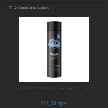
Добавить в избранное
Тоналайзер для волос черничный мусс М/1...
222,00 грн.