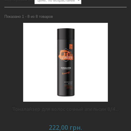
Показано 1 - 8 из 8 товаров
Тоналайзер для волос сочный апельсин 8/4...
222,00 грн.