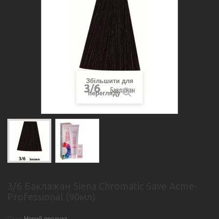
Збільшити для
перегляду
3/6 Баклажан Siena Chromatic Save Acme-
Professional (90мл)
Стан
Новий продукт