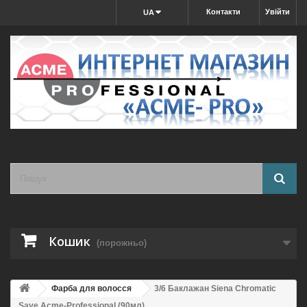
Контакти
Увійти
UA
Кошик
(порожньо)
Фарба для волосся
3/6 Баклажан Siena Chromatic
Save Acme-Professional (90мл)