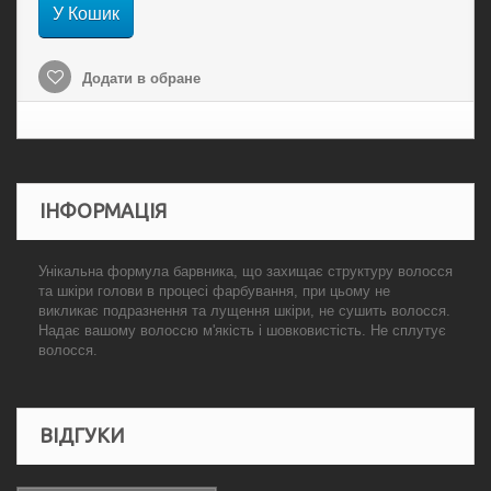
У Кошик
Додати в обране
ІНФОРМАЦІЯ
Унікальна формула барвника, що захищає структуру волосся
та шкіри голови в процесі фарбування, при цьому не
викликає подразнення та лущення шкіри, не сушить волосся.
Надає вашому волоссю м'якість і шовковистість. Не сплутує
волосся.
ВІДГУКИ