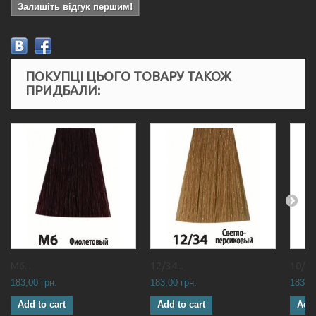
Залишіть відгук першим!
ПОКУПЦІ ЦЬОГО ТОВАРУ ТАКОЖ
ПРИДБАЛИ:
М6...
12/34...
10/0 
183,00 грн.
183,00 грн.
183,00
Add to cart
Add to cart
Add 