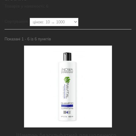
Товарів у наявності: 6
Сортування
Показані 1 - 6 із 6 пунктів
Шампунь безсульфатний для щоденного...