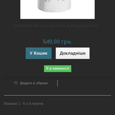
Шампунь безсульфатний для щоденного...
549,00 грн.
У Кошик
Докладніше
Є в наявності
Додати в обране
Показані 1 - 6 із 6 пунктів