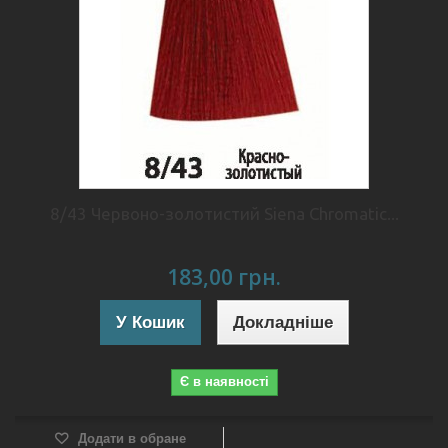
8/43 Червоно-золотистий Siena Chromatic...
183,00 грн.
У Кошик
Докладніше
Є в наявності
Додати в обране