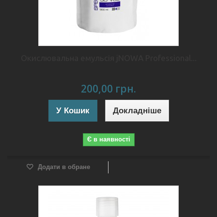
Окислювальна емульсія jNOWA Professional...
200,00 грн.
У Кошик
Докладніше
Є в наявності
Додати в обране