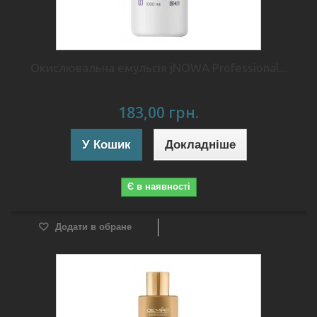
Окислювальна емульсія jNOWA Professional...
183,00 грн.
У Кошик
Докладніше
Є в наявності
Додати в обране