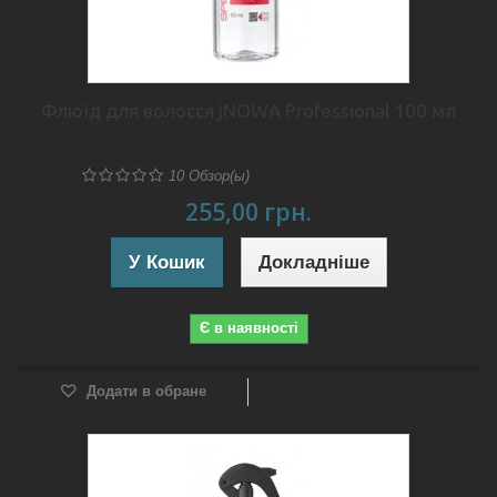
Флюїд для волосся jNOWA Professional 100 мл
10
Обзор(ы)
255,00 грн.
У Кошик
Докладніше
Є в наявності
Додати в обране