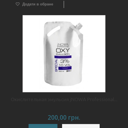
Додати в обране
Окислительная эмульсия jNOWA Professional...
200,00 грн.