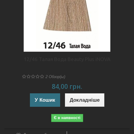
12/46 Талая Вода Beauty Plus iNOVA
2
Обзор(ы)
84,00 грн.
У Кошик
Докладніше
Є в наявності