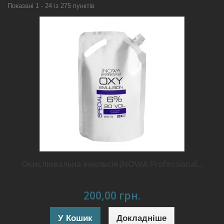
Показані 1 - 24 із 275 пунктів
Окислювальна емульсія jNOWA Professional...
200,00 грн.
У Кошик
Докладніше