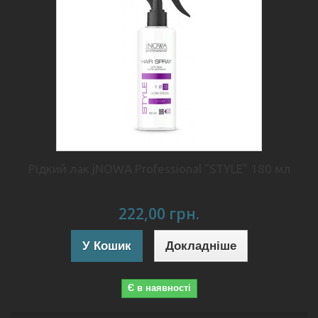
Рідкий лак jNOWA Professional "STYLE" 180 мл
222,00 грн.
У Кошик
Докладніше
Є в наявності