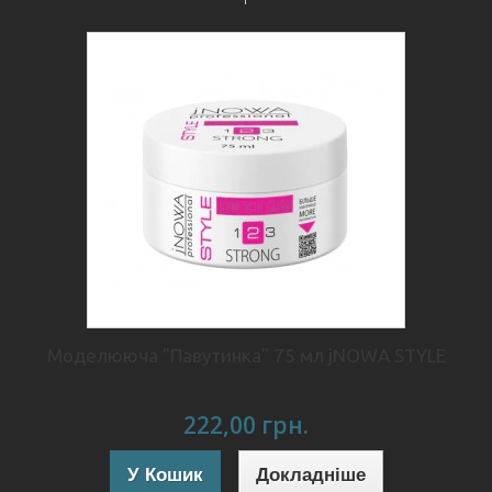
Моделююча "Павутинка" 75 мл jNOWA STYLE
222,00 грн.
У Кошик
Докладніше