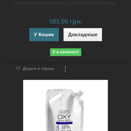
Окислювальна емульсія jNOWA Professional...
183,00 грн.
У Кошик
Докладніше
Є в наявності
Додати в обране