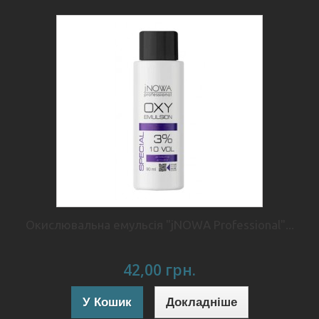
Окислювальна емульсія "jNOWA Professional"...
42,00 грн.
У Кошик
Докладніше