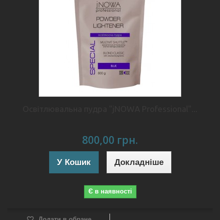
Освітлювальна пудра "jNOWA Professional"...
800,00 грн.
У Кошик
Докладніше
Є в наявності
Додати в обране