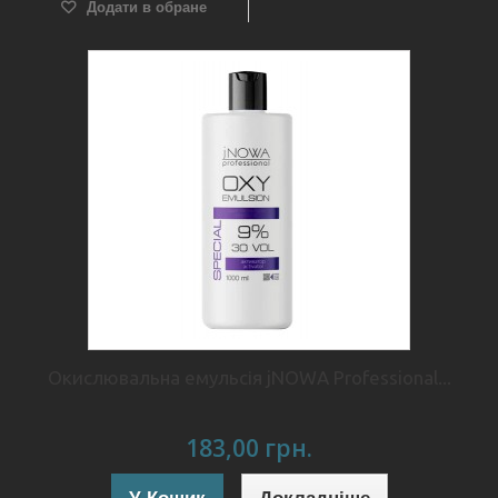
Додати в обране
Окислювальна емульсія jNOWA Professional...
183,00 грн.