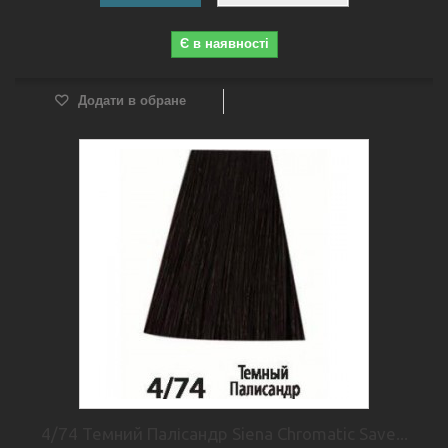
Є в наявності
Додати в обране
4/74 Темний Палісандр Siena Chromatic Save...