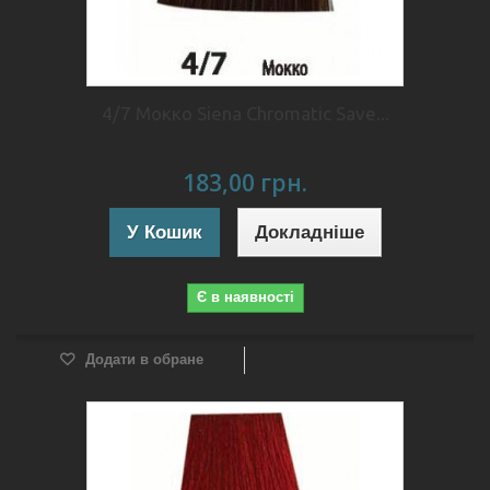
4/7 Мокко Siena Chromatic Save...
183,00 грн.
У Кошик
Докладніше
Є в наявності
Додати в обране