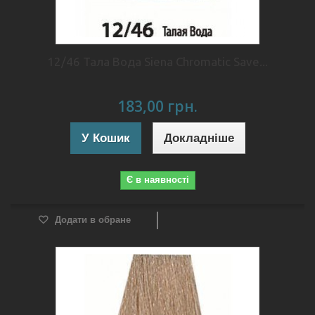
12/46 Тала Вода Siena Chromatic Save...
183,00 грн.
У Кошик
Докладніше
Є в наявності
Додати в обране