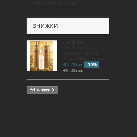
Одноразова продукція
ЗНИЖКИ
Набір для
випрямлення
волосся "Saflora"
Demira Professional
-10%
403,20 грн.
448,00 грн.
Усі знижки