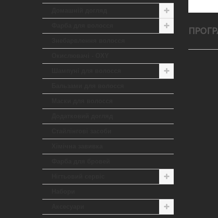
Домашній догляд
Фарба для волосся
ПРОГР
Знебарвлення волосся
Окислювачі - OXY
Шампуні для волосся
Бальзами для волосся
Маски для волосся
Додатковий догляд
Стайлінгові засоби
Хімічна завивка
Фарба для бровей
Нігтьовий сервіс
Набори
Аксесуари